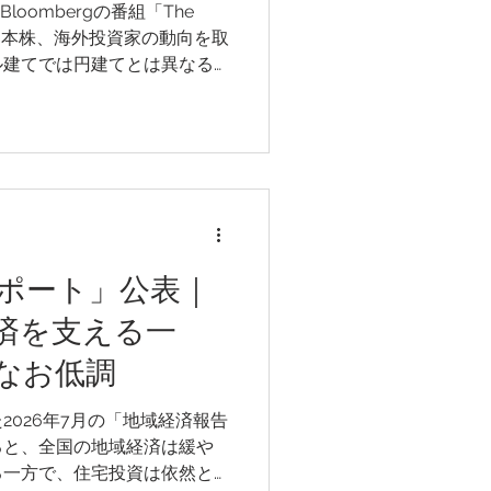
loombergの番組「The
安や日本株、海外投資家の動向を取
ル建てでは円建てとは異なる
る点が紹介されました。本記
るとともに、同じ視点を首都
てはめ、円建てと米ドル建て
外投資家にどのような意味を
ポート」公表｜
経済を支える一
なお低調
2026年7月の「地域経済報告
ると、全国の地域経済は緩や
る一方で、住宅投資は依然と