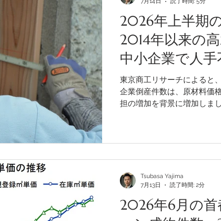
7月14日
読了時間: 5分
可能性があります。
2026年上半期
2014年以来の
中小企業で人手
深刻化
東京商工リサーチによると、2
企業倒産件数は、原材料価
担の増加を背景に増加しま
が大きく、建設業を中心に
す。東京商工リサーチが公表
年1〜6月の企業倒産件数は5
7.1％増加しました。上半期
り、5,000件を超えるのは2
Tsubasa Yajima
7月13日
読了時間: 2分
2026年6月の