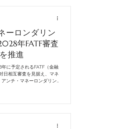
な調整とも関わることから、
て容易ではないとみられてい
本が災害への備え、地方分
成をどのように両立させるか
う。
ネーロンダリン
28年FATF審査
応を推進
8年に予定されるFATF（金融
対日相互審査を見据え、マネ
：アンチ・マネーロンダリン
ます。改訂された自主行動計
引業者などに対し、2026年
ーロンダリング）リスク評価
れます。今回の見直しは、
通省が公表した犯罪収益移転防止
て実施されました。今回の自