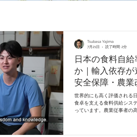
Tsubasa Yajima
7月21日
読了時間: 2分
日本の食料自給
か｜輸入依存が
安全保障・農業
世界的にも高く評価される
食卓を支える食料供給シス
っています。農業従事者の
らに長年にわたる生産調整
「日本らしい食材」と思わ
入に大きく依存しています