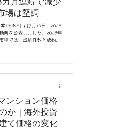
3カ月連続で減少
市場は堅調
EINS）は7月10日、2026
動向を公表しました。2026年
市場では、成約件数と成約価
る一方、中古戸建住宅市場で
年を上回り、堅調な推移が続
の1平方メートル当たり平均
なり、前年同月比0.8％下落し
月連続で前年を下回りました
で前年を上回りました。
マンション価格
のか｜海外投資
建て価格の変化