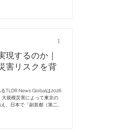
います。2026年7月9日に
は、全国9地域すべてで景気
した。一方、住宅投資は地域
いる分野の一つであることが
くらレポートでは、日本全体
で、新設住宅供給の回復はま
れました。
実現するのか｜
災害リスクを背
R News Globalは2026
、大規模災害によって東京の
備え、日本で「副首都（第二
いて取り上げました。日本で
多くの機能が東京に集中して
改めて議論が進んでいます。