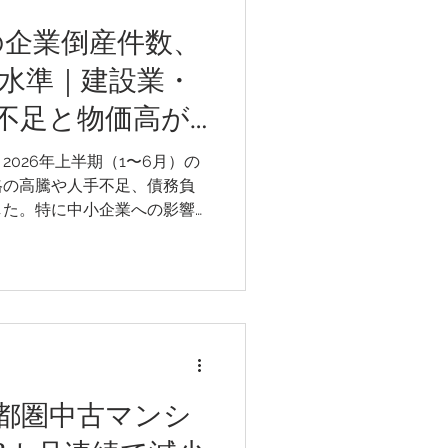
の企業倒産件数、
高水準｜建設業・
不足と物価高が
026年上半期（1〜6月）の
格の高騰や人手不足、債務負
した。特に中小企業への影響
厳しい経営環境が続いていま
したデータによると、2026
,346件となり、前年同期比
としては5年連続の増加とな
014年以来となります。
首都圏中古マンシ