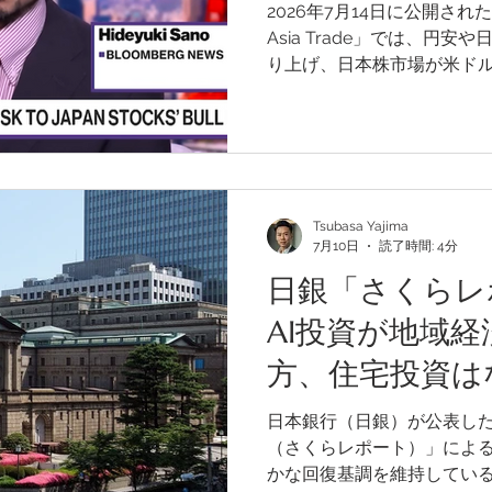
2026年7月14日に公開されたB
Asia Trade」では、円
り上げ、日本株市場が米ド
パフォーマンスを示してい
事では、その内容を要約す
圏中古マンション市場に当
で価格を比較し、円安が海
持つのかを考察します。
Tsubasa Yajima
7月10日
読了時間: 4分
日銀「さくらレ
AI投資が地域
方、住宅投資は
日本銀行（日銀）が公表した
（さくらレポート）」によ
かな回復基調を維持してい