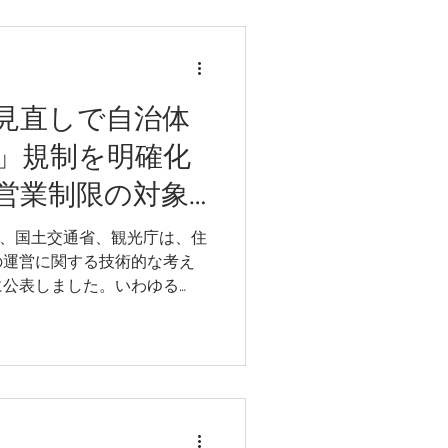
ではありません。家計に占め
その分、住宅の購入や賃貸に
少し、住宅需要にも影響を及
ガポールの公共放送局CNA
下した背景や、農業改革、新
見直しで自治体
化によって食料安全保障を改
」規制を明確化
く解説しています。
営業制限の対象
働省、国土交通省、観光庁は、住
の運営に関する技術的な考え
に公表しました。いわゆる
自治体が民泊を営業できるエ
限する制度です。 規制内容
一日も認められず、実質的に
されています。 これによ
泊も、自治体が新たな条例を
しい営業条件の適用を受ける