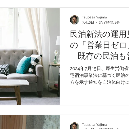
も、食料安全保障は無関係
る食費の割合が高まれば、
充てられる可処分所得は減
Tsubasa Yajima
7月16日
読了時間: 2分
ぼす可能性があります。シン
が、日本の食料自給率が低
民泊新法の運用
技術の導入、国内生産の強
の「営業日ゼロ
善できるのかについて詳し
｜既存の民泊も
へ
2024年7月15日、厚生労
宅宿泊事業法に基づく民泊
方を示す通知を自治体向け
「営業日ゼロ規制」とは、
リアや営業可能日を条例で制
によっては、営業可能日が
営業禁止となるケースも想定
り、すでに営業している民
制定した場合には、より厳
Tsubasa Yajima