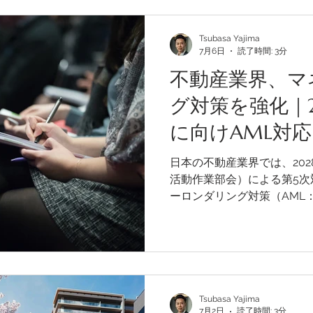
この構想は与党内の政治的
制度化までの道のりは決し
ます。最終的な判断は、日
Tsubasa Yajima
7月6日
読了時間: 3分
散、そして政治的な合意形
を示す試金石となるでしょ
不動産業界、マ
グ対策を強化｜20
に向けAML対
日本の不動産業界では、202
活動作業部会）による第5次
ーロンダリング対策（AML
グ）の強化が進められてい
画では、加盟する宅地建物取
度中にAML（アンチ・マネ
書を作成することが求めら
2026年2月19日に国土交
に関する行政指導を踏まえ
Tsubasa Yajima
7月2日
読了時間: 3分