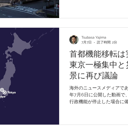
して力強さを欠く状況が続いて
公表された今回のレポートで
の総括判断が据え置かれま
経済の中でも回復が遅れて
示されています。今回のさ
の地域経済が改善する一方
Tsubasa Yajima
7月7日
読了時間: 2分
だ限定的であることが示さ
首都機能移転は
東京一極集中と
景に再び議論
海外のニュースメディアであるTLD
年7月6日に公開した動画で
行政機能が停止した場合に
首都）」を設ける構想につ
は、政治・経済・人口など
おり、そのリスクについて