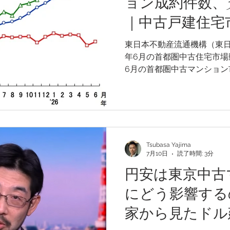
ョン成約件数、
｜中古戸建住宅
東日本不動産流通機構（東日本R
年6月の首都圏中古住宅市場
6月の首都圏中古マンション
格がともに前年同月を下回
は成約件数・価格ともに前
いています。中古マンション
成約価格は82万6,400円と
ました。東京都区部では6カ
が、多摩地域では3カ月連続
Tsubasa Yajima
7月10日
読了時間: 3分
円安は東京中古
にどう影響する
家から見たドル