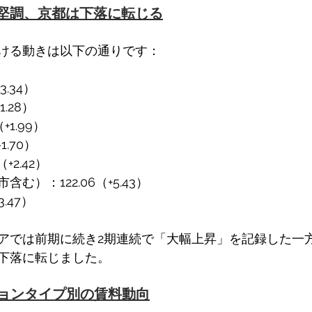
堅調、京都は下落に転じる
ける動きは以下の通りです： 
3.34） 
.28） 
1.99） 
1.70） 
+2.42） 
む）：122.06（+5.43） 
.47） 
アでは前期に続き2期連続で「大幅上昇」を記録した一
下落に転じました。 
ションタイプ別の賃料動向