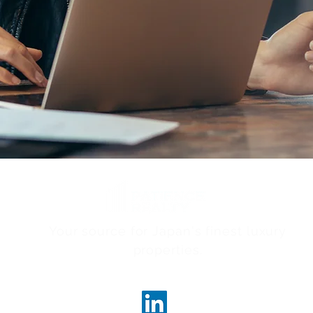
Your source for Japan's finest luxury
properties.
ncerealty.com
100-00