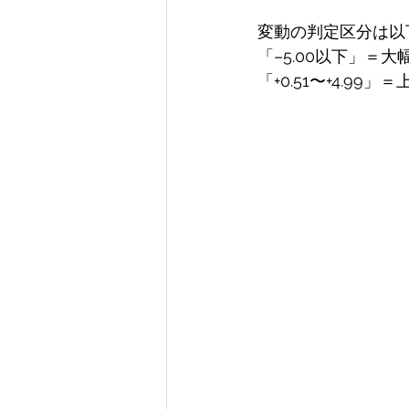
変動の判定区分は以
「–5.00以下」＝大幅下
「+0.51〜+4.99」