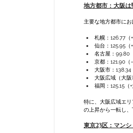
地方都市：大阪は
主要な地方都市にお
札幌：126.77（+
仙台：125.95（+1
名古屋：99.80（+
京都：121.90（–
大阪市：138.34（
大阪広域（大阪市含
福岡：125.15（+3
特に、大阪広域エリ
の上昇から一転し、
東京23区：マン