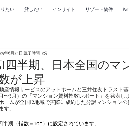
売りたい
貸したい
インサイト
リゾート物件
Pa
025年6月24日
読了時間: 2分
年第1四半期、日本全国のマ
数が上昇
日、不動産情報サービスのアットホームと三井住友トラスト
（1月〜3月）の「マンション賃料指数レポート」を発表し
ホームが全国12地域で実際に成約した分譲マンションの
ます。 
1四半期（指数＝100）に設定されています。 