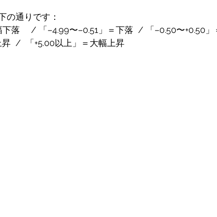
下の通りです： 
落 　/ 「–4.99〜–0.51」＝下落  / 「–0.50〜+0.50
＝上昇  /  「+5.00以上」＝大幅上昇