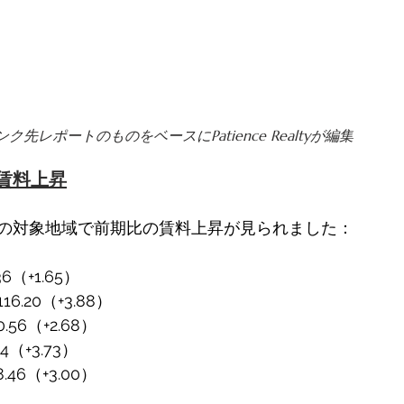
先レポートのものをベースにPatience Realtyが編集 
賃料上昇
の対象地域で前期比の賃料上昇が見られました： 
6（+1.65） 
.20（+3.88） 
56（+2.68） 
（+3.73） 
46（+3.00） 