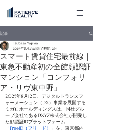
記事
Tsubasa Yajima
2025年8月13日
読了時間: 2分
スマート賃貸住宅最前線｜
東急不動産初の全館顔認証
マンション「コンフォリ
ア・リヴ東中野」
2025年8月12日、デジタルトランスフ
ォーメーション（DX）事業を展開する
ミガロホールディングスは、同社グル
ープ会社であるDXYZ株式会社が開発し
た顔認証IDプラットフォーム
「
FreeiD（フリード）
」を、東京都内