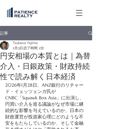
記事
Tsubasa Yajima
2月3日
読了時間: 2分
円安相場の本質とは｜為替
介入・日銀政策・財政持続
性で読み解く日本経済
2026年1月28日、ANZ銀行のリチャー
ド・イェッツェンガ氏が
CNBC「Squawk Box Asia」に出演し、
円買い介入を巡る議論がなぜ市場に継
続的な影響を与えているのか、日本の
財政運営が投資家心理にどのような不
安をもたらしているのか、そして金融