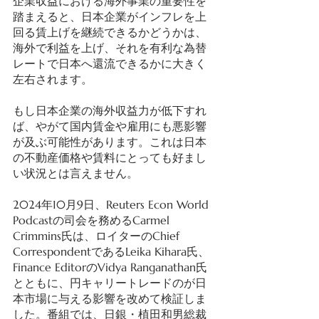
企業収益における海外事業の重要性を
踏まえると、日本企業がインフレを上
回る賃上げを継続できるかどうかは、
海外で利益を上げ、それを有利な為替
レートで日本へ還流できるかに大きく
左右されます。
もし日本企業の海外収益力が低下すれ
ば、やがて国内賃金や雇用にも悪影響
が及ぶ可能性があります。これは日本
の不動産価格や賃料にとっても好まし
い状況とは言えません。
2024年10月9日、Reuters Econ World 
Podcastの司会を務めるCarmel 
Crimmins氏は、ロイターのChief 
CorrespondentであるLeika Kihara氏、
Finance EditorのVidya Ranganathan氏
とともに、円キャリートレードのが日
本市場に与える影響を改めて検証しま
した。番組では、日銀・植田和男総裁