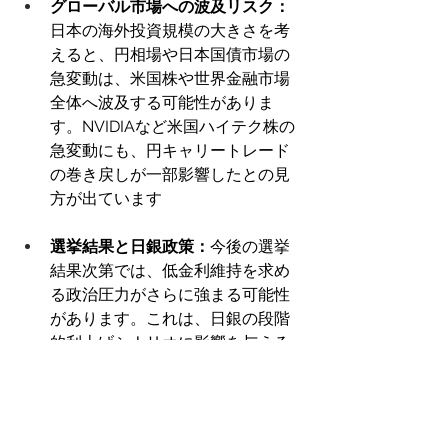
グローバル市場への波及リスク：
日本の海外投資規模の大きさを考
えると、円相場や日本国債市場の
急変動は、米国株や世界金融市場
全体へ波及する可能性がありま
す。NVIDIAなど米国ハイテク株の
急変動にも、円キャリートレード
の巻き戻しが一部影響したとの見
方が出ています 
選挙結果と日銀政策：
今後の選挙
結果次第では、低金利維持を求め
る政治圧力がさらに強まる可能性
があります。これは、日銀の段階
的利上げシナリオに影響を与える
要因となり得ます 
世界最後の「利上げ局面」：
世界
の主要中央銀行が利下げ方向へ向