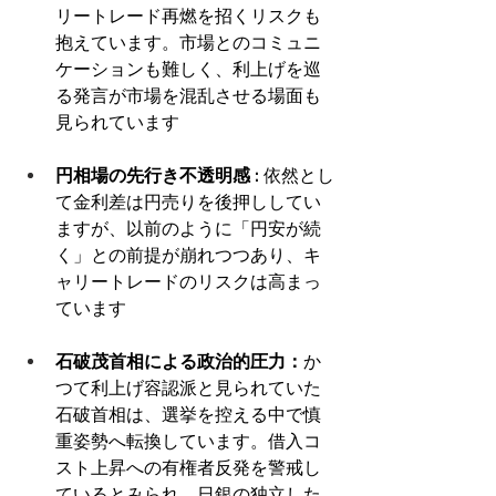
リートレード再燃を招くリスクも
抱えています。市場とのコミュニ
ケーションも難しく、利上げを巡
る発言が市場を混乱させる場面も
見られています
円相場の先行き不透明感 : 
依然とし
て金利差は円売りを後押ししてい
ますが、以前のように「円安が続
く」との前提が崩れつつあり、キ
ャリートレードのリスクは高まっ
ています 
石破茂首相による政治的圧力：
か
つて利上げ容認派と見られていた
石破首相は、選挙を控える中で慎
重姿勢へ転換しています。借入コ
スト上昇への有権者反発を警戒し
ているとみられ、日銀の独立した