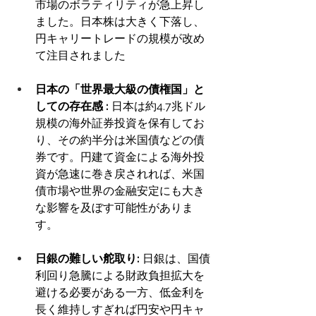
市場のボラティリティが急上昇し
ました。日本株は大きく下落し、
円キャリートレードの規模が改め
て注目されました
日本の「世界最大級の債権国」と
しての存在感 : 
日本は約4.7兆ドル
規模の海外証券投資を保有してお
り、その約半分は米国債などの債
券です。円建て資金による海外投
資が急速に巻き戻されれば、米国
債市場や世界の金融安定にも大き
な影響を及ぼす可能性がありま
す。 
日銀の難しい舵取り: 
日銀は、国債
利回り急騰による財政負担拡大を
避ける必要がある一方、低金利を
長く維持しすぎれば円安や円キャ