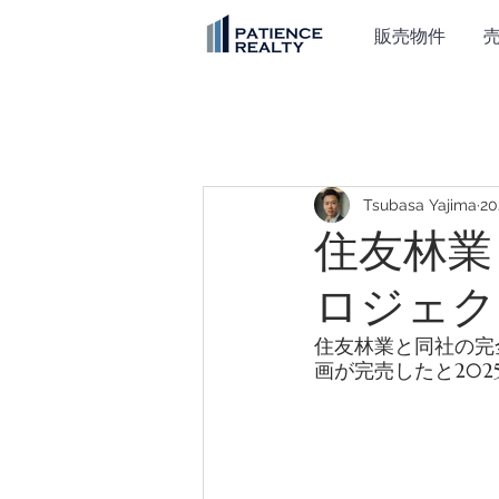
販売物件
Tsubasa Yajima
2
住友林業
ロジェク
住友林業と同社の完
画が完売したと202