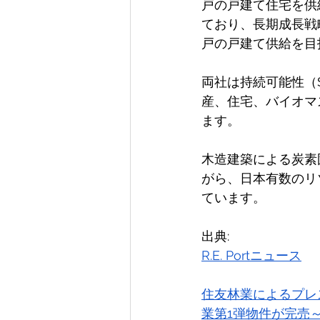
戸の戸建て住宅を供
ており、長期成長戦略ビジ
戸の戸建て供給を目
両社は持続可能性（
産、住宅、バイオマ
ます。 
木造建築による炭素
がら、日本有数のリ
ています。 
出典:
R.E. Portニュース
住友林業によるプレ
業第1弾物件が完売