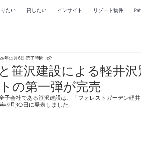
売りたい
貸したい
インサイト
リゾート物件
Pa
025年10月6日
読了時間: 3分
と笹沢建設による軽井沢
トの第一弾が完売
全子会社である笹沢建設は、「フォレストガーデン軽井沢V
5年9月30日に発表しました。