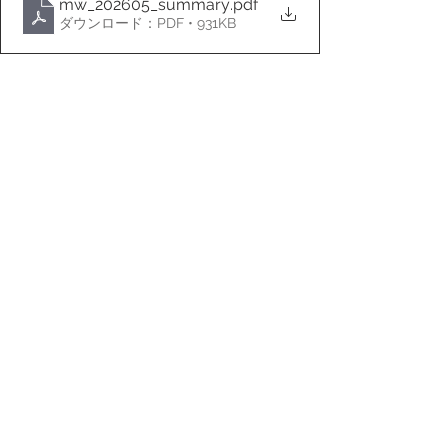
mw_202605_summary
.pdf
ダウンロード：PDF • 931KB
出典:
R.E. Port ニュース
東京不動産マーケットインサイト
東京の不動産を売りたいときに読むニュース
すべて表示
最新記事