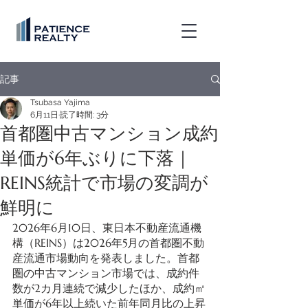
記事
Tsubasa Yajima
6月11日
読了時間: 3分
首都圏中古マンション成約
単価が6年ぶりに下落｜
REINS統計で市場の変調が
鮮明に
2026年6月10日、東日本不動産流通機
構（REINS）は2026年5月の首都圏不動
産流通市場動向を発表しました。首都
圏の中古マンション市場では、成約件
数が2カ月連続で減少したほか、成約㎡
単価が6年以上続いた前年同月比の上昇