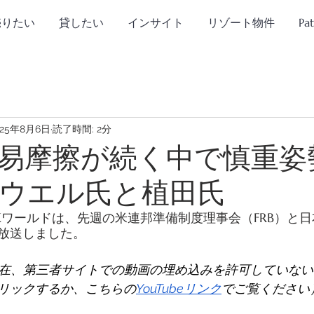
売りたい
貸したい
インサイト
リゾート物件
Pa
025年8月6日
読了時間: 2分
易摩擦が続く中で慎重姿
ウエル氏と植田氏
NHKワールドは、先週の米連邦準備制度理事会（FRB）と
放送しました。 
現在、第三者サイトでの動画の埋め込みを許可していな
リックするか、こちらの
YouTubeリンク
でご覧ください）