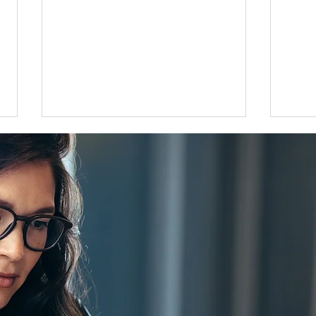
なぜ日本の若手バンカーが引
G7
く手あまたなのか
議が