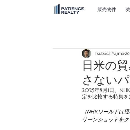
販売物件
Tsubasa Yajima
2
日米の貿
さないパ
2025年8月1日、
定を比較する特集を
（NHKワールドは
リーンショットをク