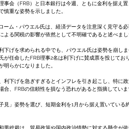
理事会（FRB）と日本銀行は今週、ともに金利を据え
で慎重な姿勢を示しました。 
ェローム・パウエル氏は、経済データを注意深く見守る
による関税の影響が依然として不明確であると述べまし
利下げを求められる中でも、パウエル氏は姿勢を崩しま
氏が任命したFRB理事2名は利下げに賛成票を投じてお
が明らかになりました。 
、利下げを急ぎすぎるとインフレを引き起こし、特に政
場合、FRBの信頼性を損なう恐れがあると指摘していま
子見」姿勢を選び、短期金利を1月から据え置いている約
和男総裁は、貿易政策や国内政治情勢に対する懸念が依