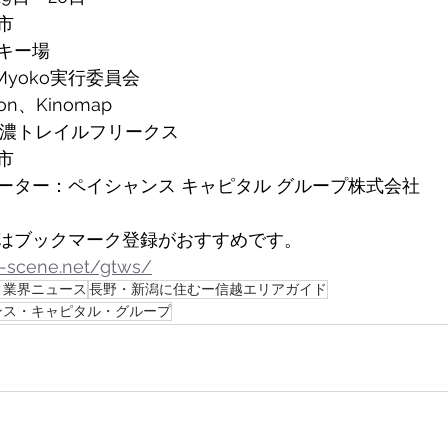
市
キー場
l Myoko実行委員会
n、Kinomap
信濃トレイルフリークス
市
ーター：ペイシャンス キャピタル グループ株式会社 
はブックマーク登録がおすすめです。 
e-scene.net/gtws/
ィ業界ニュース
長野・新潟に住むー信越エリアガイド
ンス・キャピタル・グループ