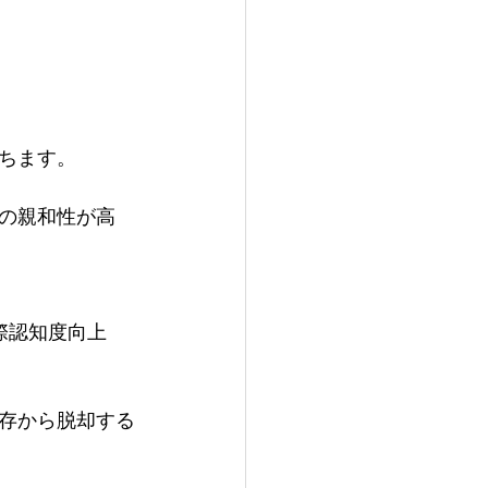
ちます。
の親和性が高
際認知度向上
存から脱却する