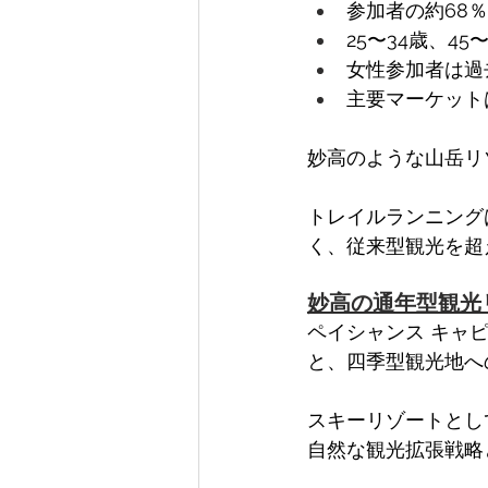
参加者の約68
25〜34歳、4
女性参加者は過去
主要マーケット
妙高のような山岳リ
トレイルランニング
く、従来型観光を超
妙高の通年型観光
ペイシャンス キャ
と、四季型観光地へ
スキーリゾートとし
自然な観光拡張戦略