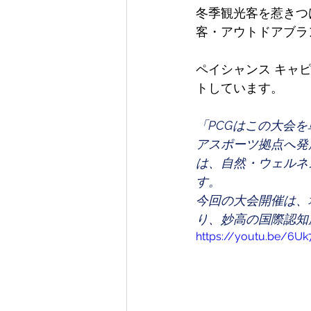
冬季観光客を惹きつ
客・アウトドアブラ
ペイシャンス キャ
トしています。 
「PCGはこの大会
アスポーツ拠点へ発
は、自然・ウェルネ
す。 
今回の大会開催は、
り、妙高の国際認知
https://youtu.be/6