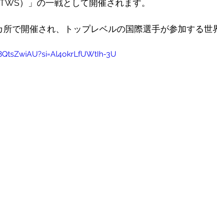
S（GTWS）」の一戦として開催されます。
カ所で開催され、トップレベルの国際選手が参加する世
T8QtsZwiAU?si=Al4okrLfUWtIh-3U 