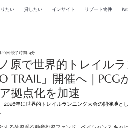
売りたい
貸したい
インサイト
リゾート物件
Pa
月20日
読了時間: 4分
ノ原で世界的トレイルラ
O TRAIL」開催へ｜PC
ア拠点化を加速
、2026年に世界的トレイルランニング大会の開催地と
。 
とする外資系不動産投資ファンド、
ペイシャンス キャ