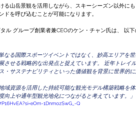
ける山岳景観を活用しながら、スキーシーズン以外にも
ンドを呼び込むことが可能になります。
ピタル グループ創業者兼CEOのケン・チャン氏は、 以
を単なる国際スポーツイベントではなく、妙高エリアを
展させる戦略的な出発点と捉えています。 近年トレイ
ス・サステナビリティといった価値観を背景に世界的に
地域資源を活用した持続可能な観光モデル構築戦略を体
度向上や通年型観光地化につながると考えています。」
Uk7P16HvEA?si=eOm-1DnmozSwG_-Q