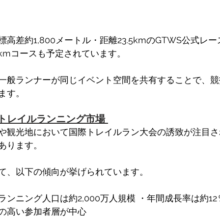
高差約1,800メートル・距離23.5kmのGTWS公式レ
5kmコースも予定されています。 
一般ランナーが同じイベント空間を共有することで、競
ます。 
トレイルランニング市場 
や観光地において国際トレイルラン大会の誘致が注目さ
あります。 
て、以下の傾向が挙げられています。 
ンニング人口は約2,000万人規模 ・年間成長率は約12
の高い参加者層が中心