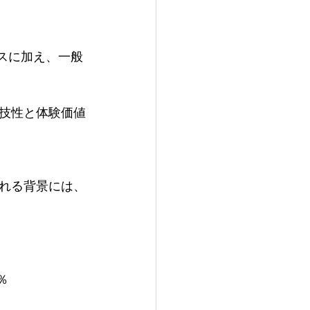
ースに加え、一般
技性と体験価値
れる背景には、
％ 