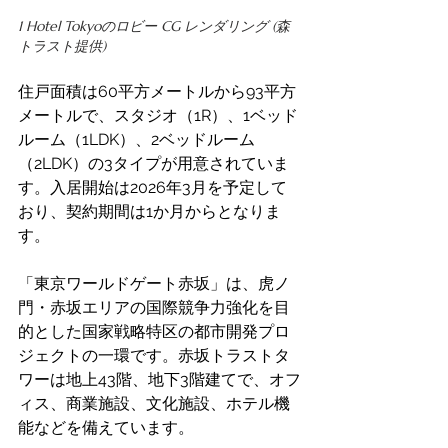
1 Hotel Tokyoのロビー CG レンダリング (森
トラスト提供)
住戸面積は60平方メートルから93平方
メートルで、スタジオ（1R）、1ベッド
ルーム（1LDK）、2ベッドルーム
（2LDK）の3タイプが用意されていま
す。入居開始は2026年3月を予定して
おり、契約期間は1か月からとなりま
す。 
「東京ワールドゲート赤坂」は、虎ノ
門・赤坂エリアの国際競争力強化を目
的とした国家戦略特区の都市開発プロ
ジェクトの一環です。赤坂トラストタ
ワーは地上43階、地下3階建てで、オフ
ィス、商業施設、文化施設、ホテル機
能などを備えています。 