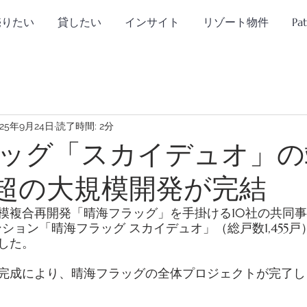
売りたい
貸したい
インサイト
リゾート物件
Pa
025年9月24日
読了時間: 2分
ッグ「スカイデュオ」の
0戸超の大規模開発が完結
模複合再開発「晴海フラッグ」を手掛ける10社の共同事業
ンション「晴海フラッグ スカイデュオ」（総戸数1,455
した。 
完成により、晴海フラッグの全体プロジェクトが完了し