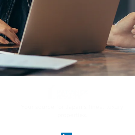
Your source for Japan's finest luxury
properties.