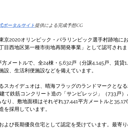
式ポータルサイト
提供による完成予想CG 
東京2020オリンピック・パラリンピック選手村跡地に
丁目西地区第一種市街地再開発事業」として認可されま
平方メートルで、全24棟・5,632戸（分譲4,145戸、賃貸1
施設、生活利便施設などを備えています。 
るスカイデュオは、晴海フラッグのランドマークとなる
階建て鉄筋コンクリート造の「サンビレッジ」（733戸
なり、敷地面積はそれぞれ37,441平方メートルと35,1
造を採用しています。 
および長期優良住宅として認定を受けています。最寄り