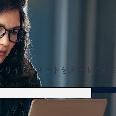
主要都市圏のマンション修繕
東京
積立金が過去最高に、借入依
マン
存で所有者の負担増
ンサイトレポートをメールで直接
力してください