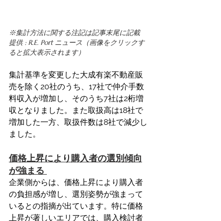
※集計方法に関する注記は記事末尾に記載　
提供 : R.E. Port ニュース（画像をクリックす
ると拡大表示されます）
集計基準を変更した大成有楽不動産販
売を除く20社のうち、17社で仲介手数
料収入が増加し、そのうち7社は2桁増
収となりました。また取扱高は18社で
増加した一方、取扱件数は8社で減少し
ました。 
価格上昇により購入者の選別傾向
が強まる 
企業側からは、価格上昇により購入者
の負担感が増し、選別姿勢が強まって
いるとの指摘が出ています。特に価格
上昇が著しいエリアでは、購入検討者