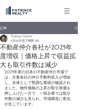
記事
Tsubasa Yajima
5月25日
読了時間: 3分
不動産仲介各社が2025年
度増収｜価格上昇で収益拡
大も取引件数は減少
2025年度の日本の不動産仲介市場で
は、主要各社の仲介手数料収入が増加
し、全体として堅調な業績が確認され
ました。物件価格の上昇が取引単価を
押し上げた一方で、一部企業では取引
件数の減少も見られ、市場構造に変化
が生じています。