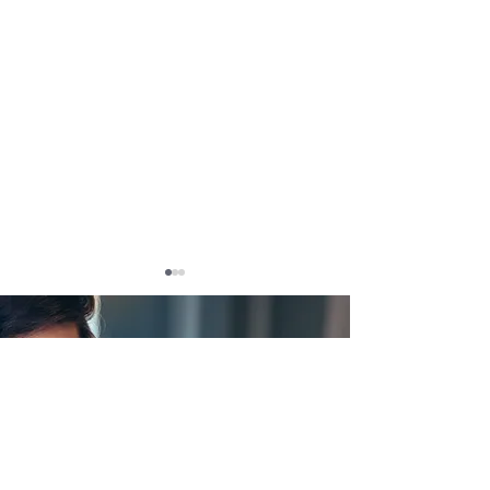
最新のインサイトレポー
トをメールで直接入手
全国における1棟投資用マ
晴海フラッグ賃
メールアドレスを入力してく
ださい
ンションの平均利回り、2
問い合わせに1,