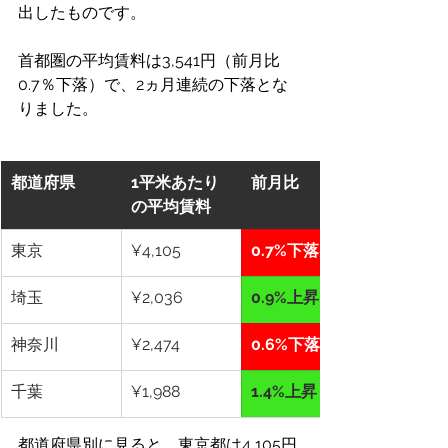
出したものです。
首都圏の平均賃料は3,541円（前月比
0.7％下落）で、2ヵ月連続の下落とな
りました。
都道府県
1平米あたり
前月比
の平均賃料
東京
¥4,105
0.7%下落
埼玉
¥2,036
0.9%上昇
神奈川
¥2,474
0.6%下落
千葉
¥1,988
1.4%上昇
都道府県別に見ると、東京都は4,105円