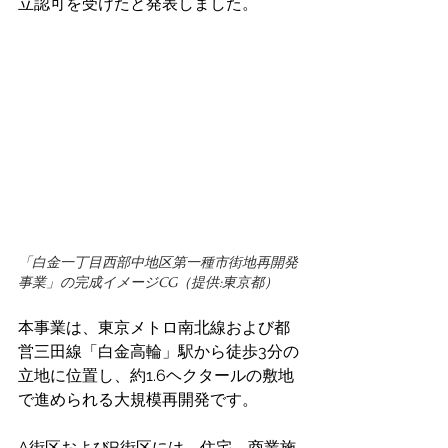
立認可を受けたと発表しました。
「白金一丁目西部中地区第一種市街地再開発
事業」の完成イメージCG（提供:東京都）
本事業は、東京メトロ南北線および都
営三田線「白金高輪」駅から徒歩3分の
立地に位置し、約1.6ヘクタールの敷地
で進められる大規模再開発です。
A街区およびB街区には、住宅、商業施