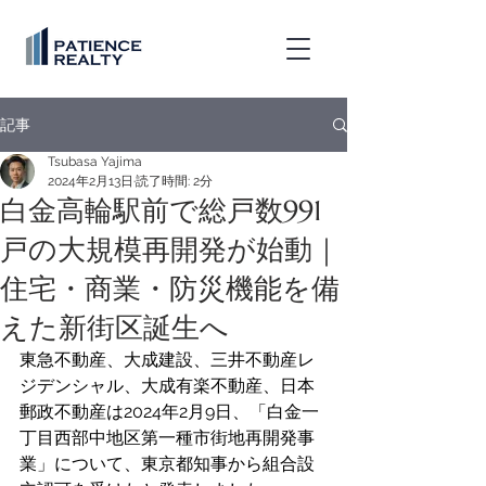
記事
Tsubasa Yajima
2024年2月13日
読了時間: 2分
白金高輪駅前で総戸数991
戸の大規模再開発が始動｜
住宅・商業・防災機能を備
えた新街区誕生へ
東急不動産、大成建設、三井不動産レ
ジデンシャル、大成有楽不動産、日本
郵政不動産は2024年2月9日、「白金一
丁目西部中地区第一種市街地再開発事
業」について、東京都知事から組合設