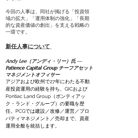
今回の人事は、同社が掲げる「投資領
域の拡大」「運用体制の強化」「長期
的な資産価値の創出」を支える戦略の
一環です。
新任人事について 
Andy Lee（アンディ・リー）氏 ― 
Patience Capital Group 
チーフアセット
マネジメントオフィサー
アジアおよび欧州で27年にわたる不動
産投資運用の経験を持ち、GICおよび
Pontiac Land Group（ポンティアッ
ク・ランド・グループ）の要職を歴
任。PCGでは建設／改修／運営／プロ
パティマネジメント／売却まで、資産
運用全般を統括します。 