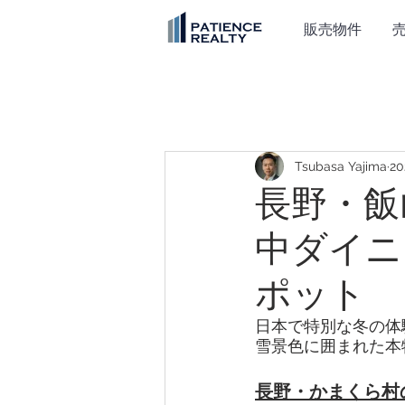
販売物件
Tsubasa Yajima
2
長野・飯
中ダイニ
ポット
日本で特別な冬の体
雪景色に囲まれた本
長野・かまくら村