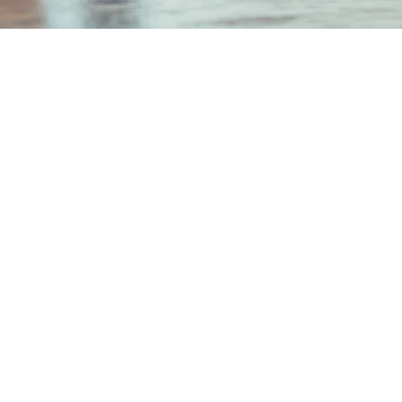
05
代田区丸の内2-2-2
三井ビルディング6階
（1) 第 108551号