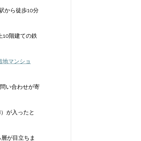
駅から徒歩10分
上10階建ての鉄
借地マンショ
らの問い合わせが寄
OI）が入ったと
る層が目立ちま