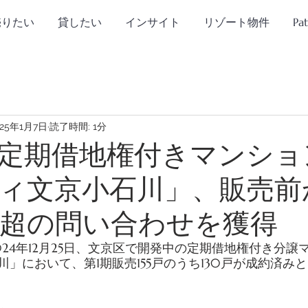
売りたい
貸したい
インサイト
リゾート物件
Pa
025年1月7日
読了時間: 1分
定期借地権付きマンショ
ィ文京小石川」、販売前
0件超の問い合わせを獲得
24年12月25日、文京区で開発中の定期借地権付き分譲
」において、第1期販売155戸のうち130戸が成約済み