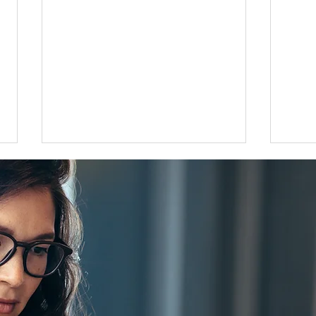
文京区の大型借地権マンショ
中野
ン「リビオシティ文京小石
ョン