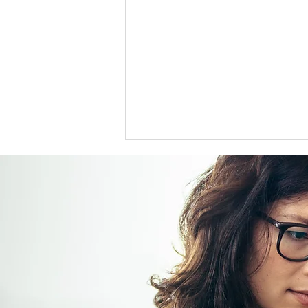
野村不動産、東京品川区に初
のCo-living（コリビング）型