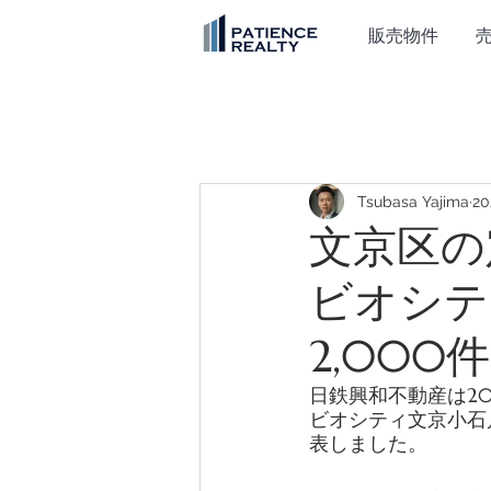
販売物件
Tsubasa Yajima
2
文京区の
ビオシテ
2,00
日鉄興和不動産は20
ビオシティ文京小石川
表しました。 