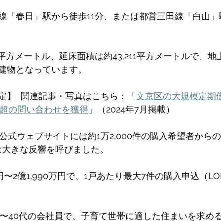
線「春日」駅から徒歩11分、または都営三田線「白山」
 
87平方メートル、延床面積は約43,211平方メートルで、地
建物となっています。 
定】  関連記事・写真はこちら：「
文京区の大規模定期
0件超の問い合わせを獲得
」（2024年7月掲載） 
で、公式ウェブサイトには約1万2,000件の購入希望者か
は大きな反響を呼びました。 
円〜2億1,990万円で、1戸あたり最大7件の購入申込（L
代〜40代の会社員で、子育て世帯に適した住まいを求め