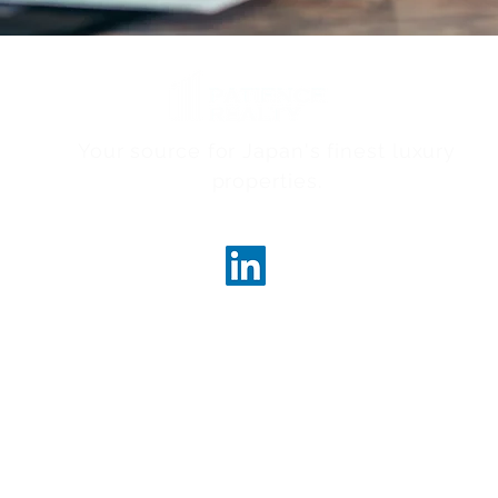
Your source for Japan's finest luxury
properties.
ncerealty.com
100-00
東京都千
​丸の内
東京都知事
 Realty