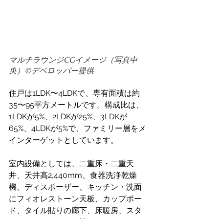
マルチラウンジCGイメージ（写真中
央）©️デベロッパー提供
住戸は1LDK〜4LDKで、専有面積は約
35〜95平方メートルです。構成比は、
1LDKが5%、2LDKが25%、3LDKが
65%、4LDKが5%で、ファミリー層をメ
インターゲットとしています。 
室内設備としては、二重床・二重天
井、天井高2,440mm、食器洗浄乾燥
機、ディスポーザー、キッチン・洗面
にフィオレストーン天板、カップボー
ド、タイル貼りの廊下、床暖房、スタ