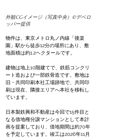
外観CGイメージ（写真中央）©️デベロ
ッパー提供
物件は、東京メトロ丸ノ内線「後楽
園」駅から徒歩12分の場所にあり、敷
地面積は約1.2ヘクタールです。 
建物は地上10階建てで、鉄筋コンクリ
ート造および一部鉄骨造です。敷地は
旧・共同印刷本社工場跡地で、共同印
刷は現在、隣接エリアへ本社を移転し
ています。 
日本製鉄興和不動産
は今回で15件目と
なる借地権分譲マンションとして本計
画を提案しており、借地期間は約70年
を予定しています。竣工は2026年11月