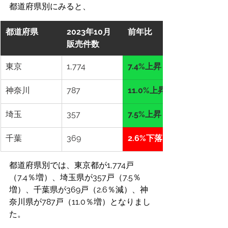
都道府県別にみると、
都道府県
2023年10月
前年比
販売件数
東京
1,774
7.4%上昇
神奈川
787
11.0%上昇
埼玉
357
7.5%上昇
千葉
369
2.6%下落
都道府県別では、東京都が1,774戸
（7.4％増）、埼玉県が357戸（7.5％
増）、千葉県が369戸（2.6％減）、神
奈川県が787戸（11.0％増）となりまし
た。