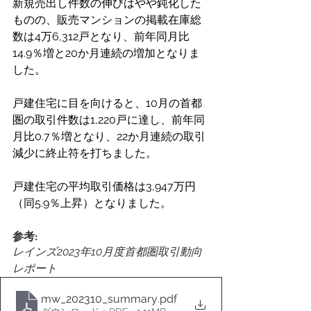
新規売出し件数の伸びはやや鈍化した
ものの、販売マンションの掲載在庫総
数は4万6,312戸となり、前年同月比
14.9％増と20か月連続の増加となりま
した。
戸建住宅に目を向けると、10月の首都
圏の取引件数は1,220戸に達し、前年同
月比0.7％増となり、22か月連続の取引
減少に終止符を打ちました。
戸建住宅の平均取引価格は3,947万円
（同5.9％上昇）となりました。
参考:
レインズ2023年10月度首都圏取引動向
レポート
mw_202310_summary
.pdf