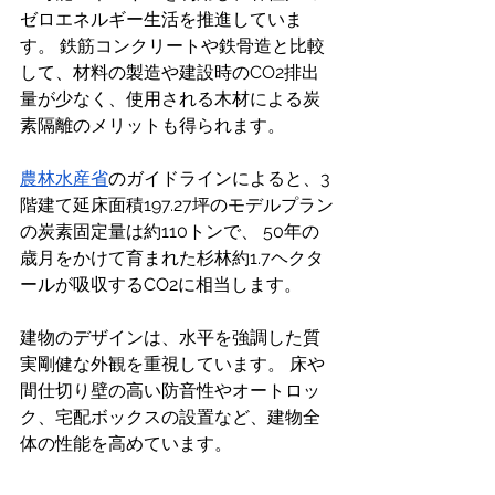
ゼロエネルギー生活を推進していま
す。 鉄筋コンクリートや鉄骨造と比較
して、材料の製造や建設時のCO2排出
量が少なく、使用される木材による炭
素隔離のメリットも得られます。
農林水産省
のガイドラインによると、3
階建て延床面積197.27坪のモデルプラン
の炭素固定量は約110トンで、 50年の
歳月をかけて育まれた杉林約1.7ヘクタ
ールが吸収するCO2に相当します。
建物のデザインは、水平を強調した質
実剛健な外観を重視しています。 床や
間仕切り壁の高い防音性やオートロッ
ク、宅配ボックスの設置など、建物全
体の性能を高めています。