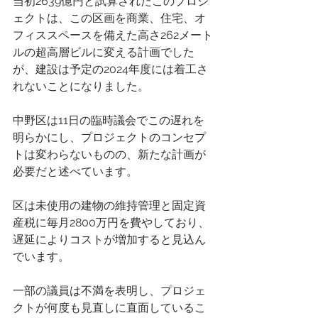
当初2639億円と試算されたこのプロジ
ェクトは、この区画を商業、住宅、オ
フィススペースを備えた高さ262メート
ルの超高層ビルに変える計画でした
が、建設は予定の2024年度には着工さ
れないことになりました。 
中野区は11日の臨時議会でこの遅れを
明らかにし、プロジェクトのコンセプ
トは変わらないものの、新たな計画が
必要だと述べています。 
区は未使用の建物の維持管理と固定資
産税に毎月2800万円を費やしており、
遅延によりコストが増加すると見込ん
でいます。 
一部の議員は不満を表明し、プロジェ
クトが何度も見直しに直面しているこ