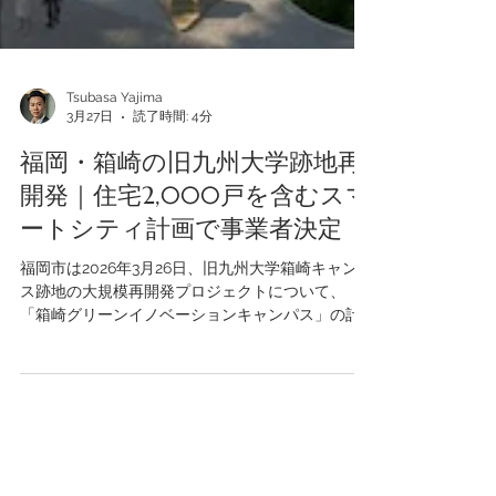
Tsubasa Yajima
3月27日
読了時間: 4分
福岡・箱崎の旧九州大学跡地再
開発｜住宅2,000戸を含むスマ
ートシティ計画で事業者決定
福岡市は2026年3月26日、旧九州大学箱崎キャンパ
ス跡地の大規模再開発プロジェクトについて、
「箱崎グリーンイノベーションキャンパス」の計
画を発表しました。 九州大学および都市再生機構
（UR）九州支社が主導していた同プロジェクトは
2028年度のまちびらきと開業を予定しており、約