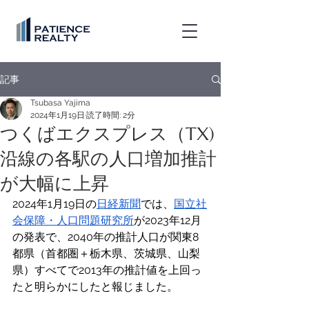
記事
Tsubasa Yajima
2024年1月19日
読了時間: 2分
つくばエクスプレス（TX)
沿線の各駅の人口増加推計
が大幅に上昇
2024年1月19日の
日経新聞
では、
国立社
会保障・人口問題研究所
が2023年12月
の発表で、2040年の推計人口が関東8
都県（首都圏＋栃木県、茨城県、山梨
県）すべてで2013年の推計値を上回っ
たと明らかにしたと報じました。