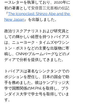
ースレターを執筆しており、2020年に
初の著書として
安倍晋三元首相の伝記
『
The Iconoclast: Shinzo Abe and the 
New Japan
』を出版しました。 
政治リスクアナリストおよび研究員と
しての輝かしい経歴を持つトバイアス
は、ニューヨーク・タイムズやワシン
トン・ポストなどの主要な出版物に寄
稿し、CNNやブルームバーグなどのメ
ディアで分析を提供してきました。 
トバイアスは著名なシンクタンクでの
ポジションを歴任し、日本の国会で助
手を務めました。彼はケンブリッジ大
学で国際関係のM.Phil.を取得し、ブラ
ンダイス大学で学士号を取得していま
す。 