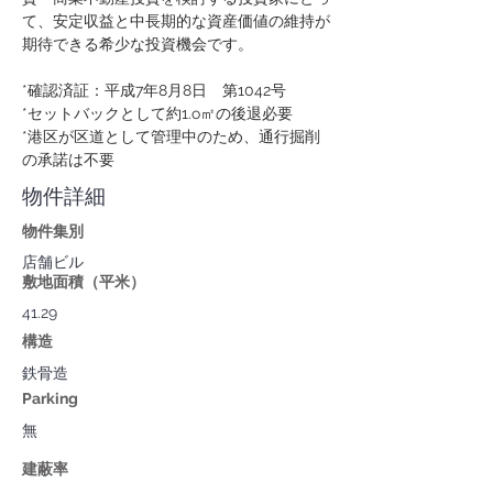
て、安定収益と中長期的な資産価値の維持が
期待できる希少な投資機会です。
*確認済証：平成7年8月8日　第1042号
*セットバックとして約1.o㎡の後退必要
*港区が区道として管理中のため、通行掘削
の承諾は不要
物件詳細
物件集別
店舗ビル
敷地面積（平米）
41.29
構造
鉄骨造
Parking
無
建蔽率