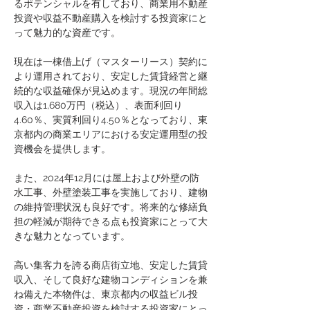
るポテンシャルを有しており、商業用不動産
投資や収益不動産購入を検討する投資家にと
って魅力的な資産です。
現在は一棟借上げ（マスターリース）契約に
より運用されており、安定した賃貸経営と継
続的な収益確保が見込めます。現況の年間総
収入は1,680万円（税込）、表面利回り
4.60％、実質利回り4.50％となっており、東
京都内の商業エリアにおける安定運用型の投
資機会を提供します。
また、2024年12月には屋上および外壁の防
水工事、外壁塗装工事を実施しており、建物
の維持管理状況も良好です。将来的な修繕負
担の軽減が期待できる点も投資家にとって大
きな魅力となっています。
高い集客力を誇る商店街立地、安定した賃貸
収入、そして良好な建物コンディションを兼
ね備えた本物件は、東京都内の収益ビル投
資・商業不動産投資を検討する投資家にとっ