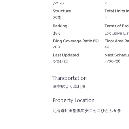
721.79
2
Structure
Total Units i
木造
2
Parking
Terms of Br
あり
Exclusive Lis
Bldg Coverage Ratio (%)
Floor Area Ra
200
40
Last Updated
Next Schedu
3/24/26
4/30/26
Transportation
最寄駅より車利用
Property Location
北海道虻田郡倶知安ニセコひらふ五条