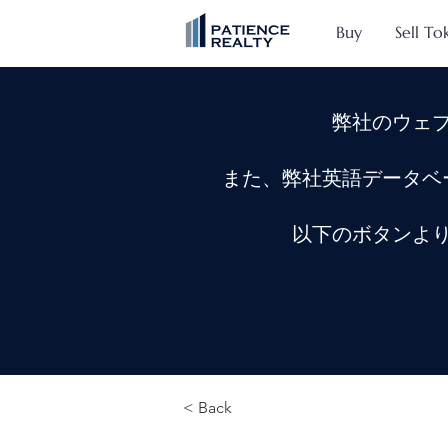
Buy
Sell To
弊社のウェ
また、弊社英語データベ
以下のボタンよ
< Back