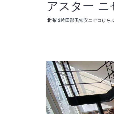
アスター ニ
北海道虻田郡倶知安ニセコひら