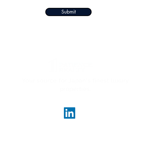
Submit
Your source for Japan's finest luxury
properties.
ncerealty.com
Marunouc
Marunou
Tokyo, 