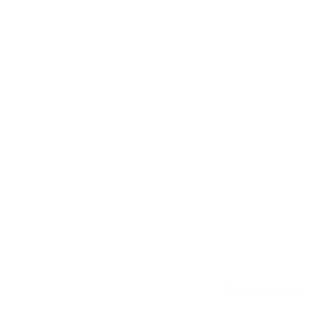
Email:
info@patie
Privacy Policy