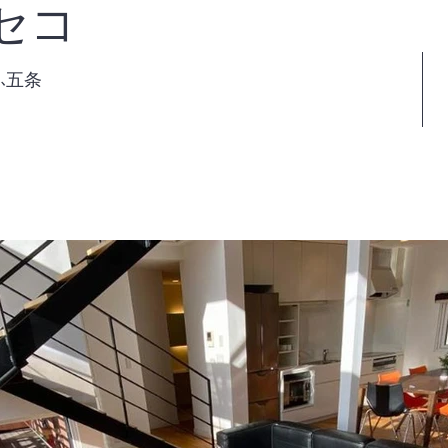
セコ
ふ五条