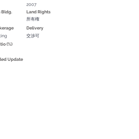
2007
n Bldg.
Land Rights
所有権
okerage
Delivery
ting
交渉可
tio (%)
led Update