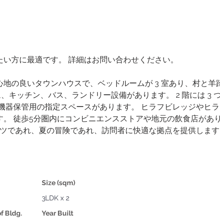
たい方に最適です。 詳細はお問い合わせください。
地の良いタウンハウスで、ベッドルームが 3 室あり、村と羊
ム、キッチン、バス、ランドリー設備があります。 2 階には 3
は機器保管用の指定スペースがあります。 ヒラフビレッジやヒ
。 徒歩5分圏内にコンビニエンスストアや地元の飲食店があり
ーツであれ、夏の冒険であれ、訪問者に快適な拠点を提供します
Size (sqm)
3LDK x 2
of Bldg.
Year Built